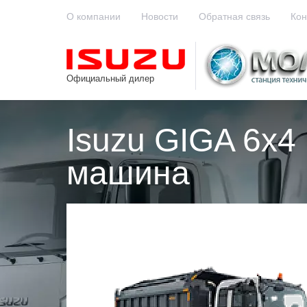
О компании
Новости
Обратная связь
Кон
Официальный дилер
Isuzu GIGA 6x
машина